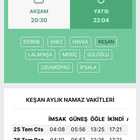
AKŞAM
YATSI
20:30
22:04
EDİRNE
ENEZ
HAVSA
KEŞAN
LALAPAŞA
MERİÇ
SÜLOĞLU
UZUNKÖPRÜ
İPSALA
KEŞAN AYLIK NAMAZ VAKITLERI
İMSAK
GÜNEŞ
ÖĞLE
İKINDI
AKŞ
25 Tem Cts
04:08
05:56
13:25
17:21
20:
26 Tem Paz
04:10
05:57
13:25
17:21
20: