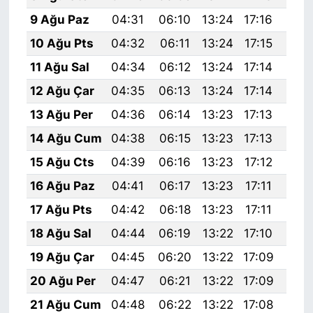
9 Ağu Paz
04:31
06:10
13:24
17:16
20:
10 Ağu Pts
04:32
06:11
13:24
17:15
20:
11 Ağu Sal
04:34
06:12
13:24
17:14
20:
12 Ağu Çar
04:35
06:13
13:24
17:14
20:
13 Ağu Per
04:36
06:14
13:23
17:13
20:
14 Ağu Cum
04:38
06:15
13:23
17:13
20:
15 Ağu Cts
04:39
06:16
13:23
17:12
20:
16 Ağu Paz
04:41
06:17
13:23
17:11
20:
17 Ağu Pts
04:42
06:18
13:23
17:11
20:
18 Ağu Sal
04:44
06:19
13:22
17:10
20:
19 Ağu Çar
04:45
06:20
13:22
17:09
20:
20 Ağu Per
04:47
06:21
13:22
17:09
20:
21 Ağu Cum
04:48
06:22
13:22
17:08
20: