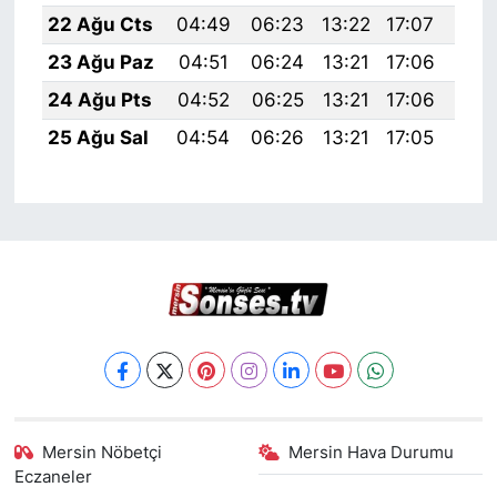
22 Ağu Cts
04:49
06:23
13:22
17:07
20:
23 Ağu Paz
04:51
06:24
13:21
17:06
20:
24 Ağu Pts
04:52
06:25
13:21
17:06
20:
25 Ağu Sal
04:54
06:26
13:21
17:05
20:
Mersin Nöbetçi
Mersin Hava Durumu
Eczaneler