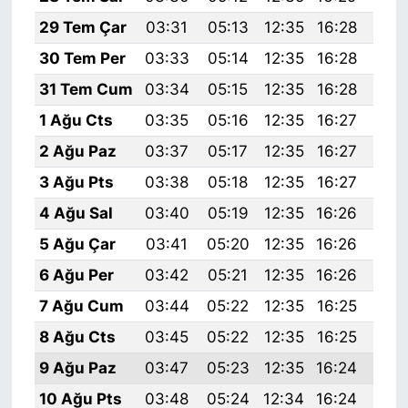
29 Tem Çar
03:31
05:13
12:35
16:28
19:
30 Tem Per
03:33
05:14
12:35
16:28
19:
31 Tem Cum
03:34
05:15
12:35
16:28
19:
1 Ağu Cts
03:35
05:16
12:35
16:27
19:
2 Ağu Paz
03:37
05:17
12:35
16:27
19:
3 Ağu Pts
03:38
05:18
12:35
16:27
19:
4 Ağu Sal
03:40
05:19
12:35
16:26
19:
5 Ağu Çar
03:41
05:20
12:35
16:26
19:
6 Ağu Per
03:42
05:21
12:35
16:26
19:
7 Ağu Cum
03:44
05:22
12:35
16:25
19:
8 Ağu Cts
03:45
05:22
12:35
16:25
19:
9 Ağu Paz
03:47
05:23
12:35
16:24
19:
10 Ağu Pts
03:48
05:24
12:34
16:24
19: