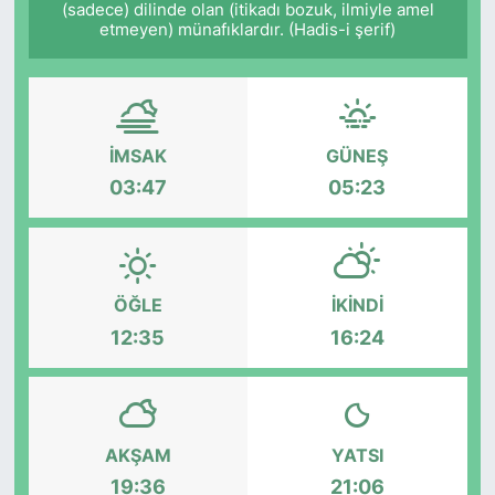
(sadece) dilinde olan (itikadı bozuk, ilmiyle amel
etmeyen) münafıklardır. (Hadis-i şerif)
Siyaset
YEREL HABER
Haberde insan
İMSAK
GÜNEŞ
03:47
05:23
Tanıtım
ÖĞLE
İKINDI
12:35
16:24
AKŞAM
YATSI
19:36
21:06