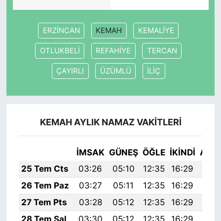
ERZİNCAN
KEMAH
KEMALİYE
OTLUKBELİ
REFAHİYE
TERCAN
ÇAYIRLI
ÜZÜMLÜ
İLİÇ
KEMAH AYLIK NAMAZ VAKITLERI
İMSAK
GÜNEŞ
ÖĞLE
İKINDI
AKŞ
25 Tem Cts
03:26
05:10
12:35
16:29
19:
26 Tem Paz
03:27
05:11
12:35
16:29
19:
27 Tem Pts
03:28
05:12
12:35
16:29
19:
28 Tem Sal
03:30
05:12
12:35
16:29
19: