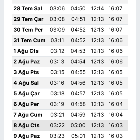
28 Tem Sal
03:06
04:50
12:14
16:07
19:
29 Tem Çar
03:08
04:51
12:13
16:07
19:
30 Tem Per
03:09
04:52
12:13
16:07
19:
31 Tem Cum
03:11
04:52
12:13
16:06
19:
1 Ağu Cts
03:12
04:53
12:13
16:06
19:
2 Ağu Paz
03:13
04:54
12:13
16:06
19:
3 Ağu Pts
03:15
04:55
12:13
16:05
19:
4 Ağu Sal
03:16
04:56
12:13
16:05
19:
5 Ağu Çar
03:18
04:57
12:13
16:05
19:
6 Ağu Per
03:19
04:58
12:13
16:04
19:
7 Ağu Cum
03:21
04:59
12:13
16:04
19:
8 Ağu Cts
03:22
05:00
12:13
16:03
19:
9 Ağu Paz
03:23
05:01
12:13
16:03
19: