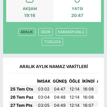
AKŞAM
YATSI
19:16
20:47
ARALIK
IĞDIR
KARAKOYUNLU
TUZLUCA
ARALIK AYLIK NAMAZ VAKITLERI
İMSAK
GÜNEŞ
ÖĞLE
İKINDI
AKŞ
25 Tem Cts
03:02
04:47
12:14
16:08
19:
26 Tem Paz
03:04
04:48
12:14
16:08
19:
27 Tem Pts
03:05
04:49
12:14
16:07
19: