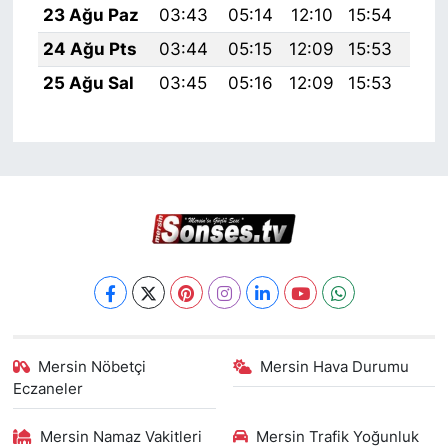
23 Ağu Paz
03:43
05:14
12:10
15:54
18:
24 Ağu Pts
03:44
05:15
12:09
15:53
18:
25 Ağu Sal
03:45
05:16
12:09
15:53
18:
Mersin Nöbetçi
Mersin Hava Durumu
Eczaneler
Mersin Namaz Vakitleri
Mersin Trafik Yoğunluk