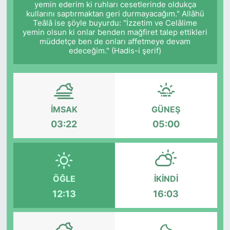
yemin ederim ki ruhları cesetlerinde oldukça
kullarını saptırmaktan geri durmayacağım." Allâhü
Siyaset
Teâlâ ise şöyle buyurdu: "İzzetim ve Celâlime
yemin olsun ki onlar benden mağfiret talep ettikleri
müddetçe ben de onları affetmeye devam
YEREL HABER
edeceğim." (Hadis-i şerif)
Haberde insan
Tanıtım
İMSAK
GÜNEŞ
03:22
05:00
ÖĞLE
İKINDI
12:13
16:03