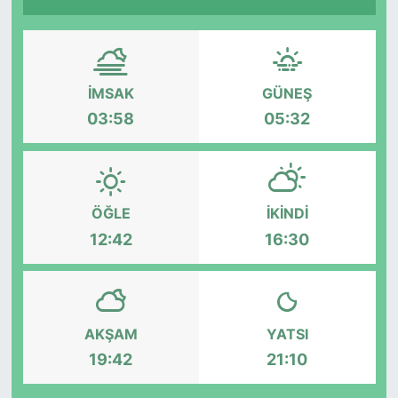
Siyaset
YEREL HABER
İMSAK
GÜNEŞ
03:58
05:32
Haberde insan
Tanıtım
ÖĞLE
İKINDI
12:42
16:30
AKŞAM
YATSI
19:42
21:10