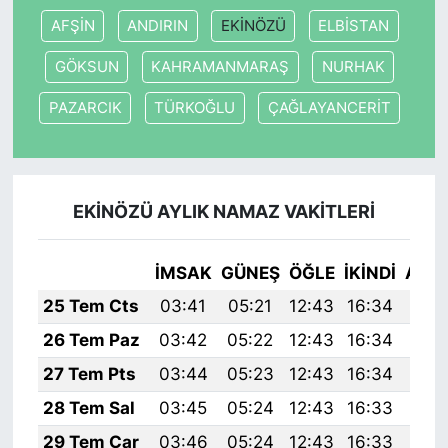
AFŞİN
ANDIRIN
EKİNÖZÜ
ELBİSTAN
GÖKSUN
KAHRAMANMARAŞ
NURHAK
PAZARCIK
TÜRKOĞLU
ÇAĞLAYANCERİT
EKİNÖZÜ AYLIK NAMAZ VAKITLERI
İMSAK
GÜNEŞ
ÖĞLE
İKINDI
AKŞ
25 Tem Cts
03:41
05:21
12:43
16:34
19:
26 Tem Paz
03:42
05:22
12:43
16:34
19:
27 Tem Pts
03:44
05:23
12:43
16:34
19:
28 Tem Sal
03:45
05:24
12:43
16:33
19:
29 Tem Çar
03:46
05:24
12:43
16:33
19: