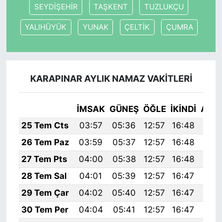
SEYDİŞEHİR
TAŞKENT
TUZLUKÇU
YALIHÜYÜK
YUNAK
ÇELTİK
ÇUMRA
KARAPINAR AYLIK NAMAZ VAKITLERI
İMSAK
GÜNEŞ
ÖĞLE
İKINDI
AKŞ
25 Tem Cts
03:57
05:36
12:57
16:48
20:
26 Tem Paz
03:59
05:37
12:57
16:48
20:
27 Tem Pts
04:00
05:38
12:57
16:48
20:
28 Tem Sal
04:01
05:39
12:57
16:47
20:
29 Tem Çar
04:02
05:40
12:57
16:47
20:
30 Tem Per
04:04
05:41
12:57
16:47
20: