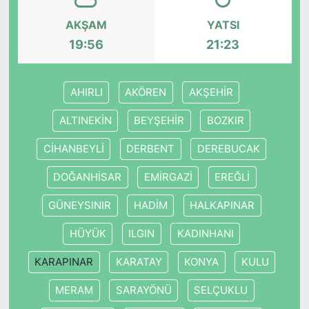
AKŞAM
YATSI
19:56
21:23
AHIRLI
AKÖREN
AKŞEHİR
ALTINEKİN
BEYŞEHİR
BOZKIR
CİHANBEYLİ
DERBENT
DEREBUCAK
DOĞANHİSAR
EMİRGAZİ
EREĞLİ
GÜNEYSINIR
HADİM
HALKAPINAR
HÜYÜK
ILGIN
KADINHANI
KARAPINAR
KARATAY
KONYA
KULU
MERAM
SARAYÖNÜ
SELÇUKLU