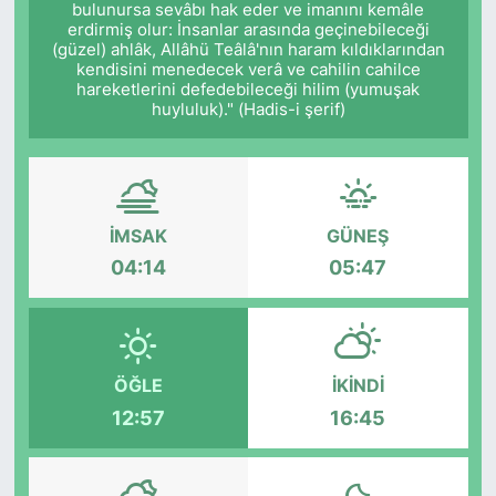
bulunursa sevâbı hak eder ve imanını kemâle
erdirmiş olur: İnsanlar arasında geçinebileceği
Siyaset
(güzel) ahlâk, Allâhü Teâlâ'nın haram kıldıklarından
kendisini menedecek verâ ve cahilin cahilce
hareketlerini defedebileceği hilim (yumuşak
YEREL HABER
huyluluk)." (Hadis-i şerif)
Haberde insan
Tanıtım
İMSAK
GÜNEŞ
04:14
05:47
ÖĞLE
İKINDI
12:57
16:45