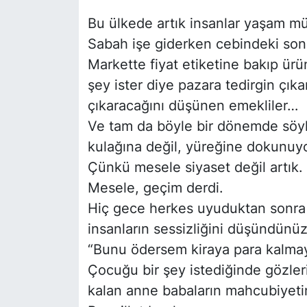
Bu ülkede artık insanlar yaşam mü
Siyaset
Sabah işe giderken cebindeki son 
YEREL HABER
Markette fiyat etiketine bakıp ür
şey ister diye pazara tedirgin çık
Haberde insan
çıkaracağını düşünen emekliler…
Ve tam da böyle bir dönemde söyle
Tanıtım
kulağına değil, yüreğine dokunuyo
Çünkü mesele siyaset değil artık.
Mesele, geçim derdi.
Hiç gece herkes uyuduktan sonra 
insanların sessizliğini düşündünü
“Bunu ödersem kiraya para kalm
Çocuğu bir şey istediğinde gözleri
kalan anne babaların mahcubiyeti