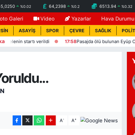
55,0250
64,2398
6513.94
%
0.02
%
0.2
%
0.32
oto Galeri
Video
Yazarlar
Hava Durumu
SİN
ASAYİŞ
SPOR
ÇEVRE
SAĞLIK
POLİT
ka
nin startı verildi
17:58
Pasajda ölü bulunan Eyüp Can dav
Yoruldu...
IN
-
+
A
A