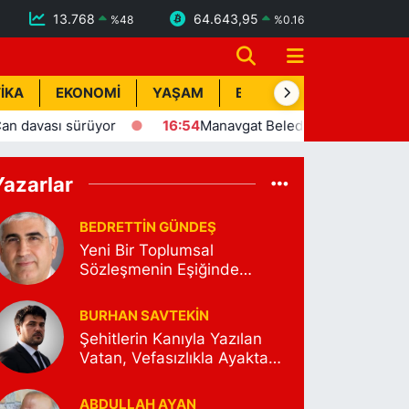
13.768
64.643,95
%
48
%
0.16
İKA
EKONOMİ
YAŞAM
BİK İLAN
TEKNOLOJİ
ası sürüyor
16:54
Manavgat Belediyesi'nden yaylalara kü
Yazarlar
BEDRETTIN GÜNDEŞ
Yeni Bir Toplumsal
Sözleşmenin Eşiğinde…
BURHAN SAVTEKİN
Şehitlerin Kanıyla Yazılan
Vatan, Vefasızlıkla Ayakta
Kalamaz
ABDULLAH AYAN