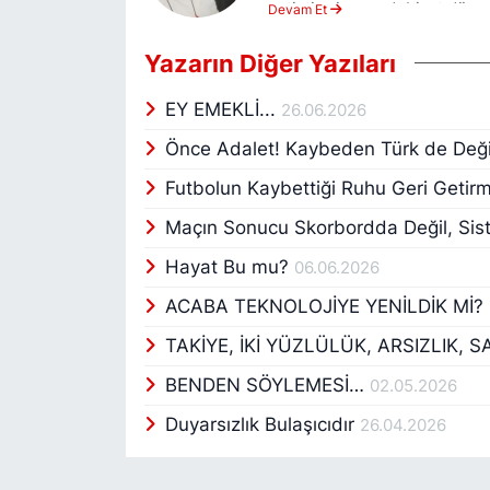
yetiştirmiş ve edebiyat düny
Devam Et
insanlara İNSAN oldukları içi
ekonomik ve kültürel konular
Yazarın Diğer Yazıları
oyun ve 3 tanede çocuk oyunl
şirket? " ve son yazdığı oyun
EY EMEKLİ...
26.06.2026
perdelik dramadır... Engelli b
Önce Adalet! Kaybeden Türk de Değil
kazanılmasında Ankara ve Ant
Sosyal medyada 4 yıldır aktif 
Futbolun Kaybettiği Ruhu Geri Geti
Sonses.tv internet gazetesin
Maçın Sonucu Skorbordda Değil, Sis
Hayat Bu mu?
06.06.2026
ACABA TEKNOLOJİYE YENİLDİK Mİ?
TAKİYE, İKİ YÜZLÜLÜK, ARSIZLIK, 
BENDEN SÖYLEMESİ…
02.05.2026
Duyarsızlık Bulaşıcıdır
26.04.2026