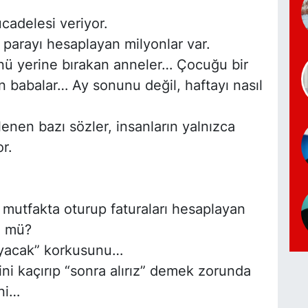
cadelesi veriyor.
parayı hesaplayan milyonlar var.
ünü yerine bırakan anneler… Çocuğu bir
an babalar… Ay sonunu değil, haftayı nasıl
nen bazı sözler, insanların yalnızca
r.
mutfakta oturup faturaları hesaplayan
z mü?
ayacak” korkusunu…
ni kaçırıp “sonra alırız” demek zorunda
ni…