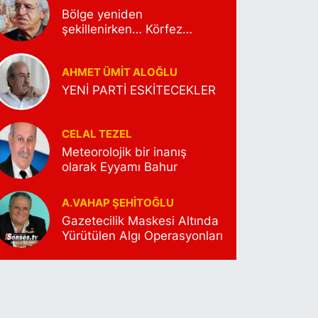
Bölge yeniden
şekillenirken… Körfez
Petrolünün yeni rota
arayışları…
AHMET ÜMIT ALOĞLU
YENİ PARTİ ESKİTECEKLER
CELAL TEZEL
Meteorolojik bir inanış
olarak Eyyamı Bahur
A.VAHAP ŞEHITOĞLU
Gazetecilik Maskesi Altında
Yürütülen Algı Operasyonları