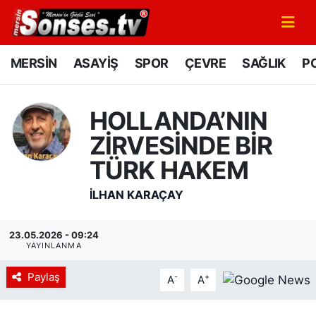
MERSİN
Mersin Nöbetçi Eczaneler
MERSİN
ASAYİŞ
SPOR
ÇEVRE
SAĞLIK
PO
ASAYİŞ
Mersin Hava Durumu
HOLLANDA’NIN
SPOR
Mersin Namaz Vakitleri
ZİRVESİNDE BİR
GÜNÜN MANŞETİ
Mersin Trafik Yoğunluk Haritası
TÜRK HAKEM
İLHAN KARAÇAY
DÜNYA
Süper Lig Puan Durumu ve Fikstür
KÜLTÜR - SANAT
Tüm Manşetler
23.05.2026 - 09:24
YAYINLANMA
MAGAZİN
Son Dakika Haberleri
Paylaş
-
+
A
A
SAĞLIK
Haber Arşivi