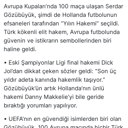
Avrupa Kupaları’nda 100 maça ulaşan Serdar
Siyaset
Gözübüyük, şimdi de Hollanda futbolunun
efsaneleri tarafından “Yılın Hakemi” seçildi.
YEREL HABER
Türk kökenli elit hakem, Avrupa futbolunda
Haberde insan
güvenin ve istikrarın sembollerinden biri
haline geldi.
Tanıtım
• Eski Şampiyonlar Ligi final hakemi Dick
Jol’dan dikkat çeken sözler geldi: “Son üç
yıldır adeta kanında hakemlik taşıyor.”
Gözübüyük’ün artık Hollanda’nın ünlü
hakemi Danny Makkelie’yi bile geride
bıraktığı yorumları yapılıyor.
• UEFA’nın en güvendiği isimlerden biri olan
Gözübüyük, 100 Avrupa maçında hiçbir Türk