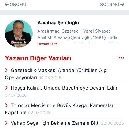
ÖNCEKI
SONRAKI
A.Vahap Şehitoğlu
Araştırmacı Gazeteci | Yerel Siyaset
Analisti A.Vahap Şehitoğlu, 1980 yılında
Demokrat Gazetesi Mersin Temsilciliği ile
Devam Et
başladığı gazetecilik kariyerini aralıksız
sürdüren, Mersin’in yerel hafızasını tutan
Yazarın Diğer Yazıları
araştırmacı gazetecilerden biridir. Meslek
hayatının ilk yıllarında kamuoyunda büyük
Gazetecilik Maskesi Altında Yürütülen Algı
yankı uyandıran Ali Uygur dosyasını ortaya
Operasyonları
04.08.2026
çıkararak dikkat çekmiş, gözaltında
Hoşça Kalın... Umudu Büyütmeye Devam Edin
kaybedilen Ali Uygur’un işkence sonucu
öldürülüp gizlice gömülmesi sürecini
07.07.2026
belgeleyerek araştırmacı gazeteciliğin
Toroslar Meclisinde Büyük Kavga: Kameralar
Mersin’deki güçlü örneklerinden birine
Kapatıldı!
02.07.2026
imza atmıştır. Bu çalışma, Şehitoğlu’nun
mesleki çizgisinin temelini oluşturan
Vahap Seçer İçin Bekleme Zamanı Bitti
22.06.2026
“gerçeğin izini sürme” anlayışının