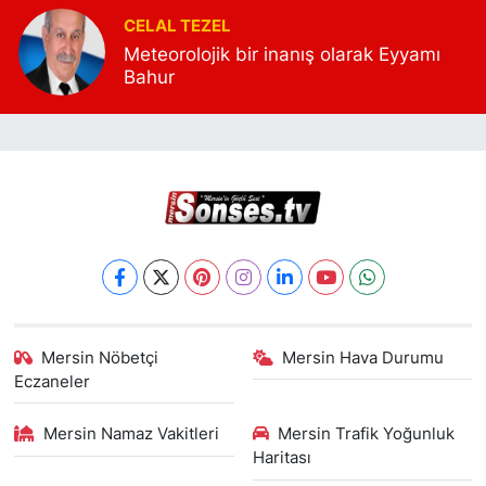
Mersin siyasetini, belediye yönetimlerini,
CELAL TEZEL
yerel ekonomi dinamiklerini ve toplumsal
Meteorolojik bir inanış olarak Eyyamı
meseleleri analiz eder. Yazılarında polemik
Bahur
yerine veri, slogan yerine tespit, hamasi
dil yerine kamu yararını önceleyen bir
yaklaşım benimser. A.Vahap Şehitoğlu için
gazetecilik; yalnızca haber aktarmak değil,
kentin hafızasını tutmak ve gelecek
kuşaklara belge bırakmaktır.
Mersin Nöbetçi
Mersin Hava Durumu
Eczaneler
Mersin Namaz Vakitleri
Mersin Trafik Yoğunluk
Haritası