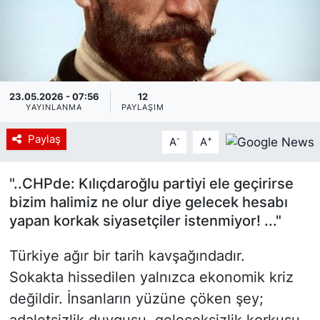
Siyaset
YEREL HABER
23.05.2026 - 07:56
12
Haberde insan
YAYINLANMA
PAYLAŞIM
Tanıtım
Paylaş
-
+
A
A
"..CHPde: Kılıçdaroğlu partiyi ele geçirirse
bizim halimiz ne olur diye gelecek hesabı
yapan korkak siyasetçiler istenmiyor! ..."
Türkiye ağır bir tarih kavşağındadır.
Sokakta hissedilen yalnızca ekonomik kriz
değildir. İnsanların yüzüne çöken şey;