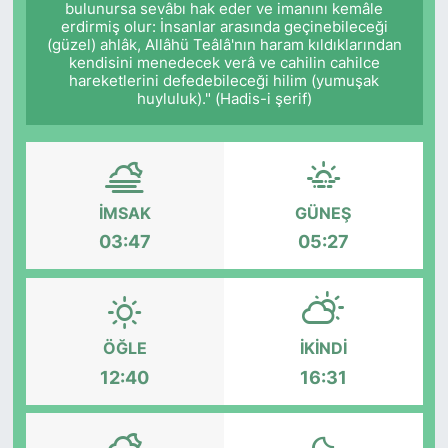
bulunursa sevâbı hak eder ve imanını kemâle
erdirmiş olur: İnsanlar arasında geçinebileceği
Siyaset
(güzel) ahlâk, Allâhü Teâlâ'nın haram kıldıklarından
kendisini menedecek verâ ve cahilin cahilce
hareketlerini defedebileceği hilim (yumuşak
YEREL HABER
huyluluk)." (Hadis-i şerif)
Haberde insan
Tanıtım
İMSAK
GÜNEŞ
03:47
05:27
ÖĞLE
İKINDI
12:40
16:31