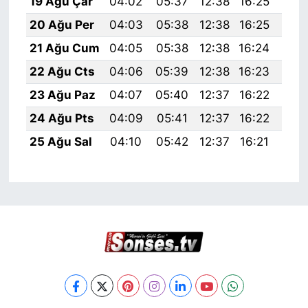
19 Ağu Çar
04:02
05:37
12:38
16:25
19:
20 Ağu Per
04:03
05:38
12:38
16:25
19:
21 Ağu Cum
04:05
05:38
12:38
16:24
19:
22 Ağu Cts
04:06
05:39
12:38
16:23
19:
23 Ağu Paz
04:07
05:40
12:37
16:22
19:
24 Ağu Pts
04:09
05:41
12:37
16:22
19:
25 Ağu Sal
04:10
05:42
12:37
16:21
19: