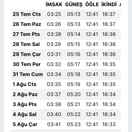
İMSAK
GÜNEŞ
ÖĞLE
İKINDI
AKŞ
25 Tem Cts
03:25
05:13
12:41
16:37
20:
26 Tem Paz
03:26
05:13
12:41
16:37
19:
27 Tem Pts
03:28
05:14
12:41
16:36
19:
28 Tem Sal
03:29
05:15
12:41
16:36
19:
29 Tem Çar
03:31
05:16
12:41
16:36
19:
30 Tem Per
03:32
05:17
12:41
16:35
19:
31 Tem Cum
03:34
05:18
12:41
16:35
19:
1 Ağu Cts
03:35
05:19
12:41
16:35
19:
2 Ağu Paz
03:37
05:20
12:41
16:34
19:
3 Ağu Pts
03:38
05:21
12:41
16:34
19:
4 Ağu Sal
03:40
05:22
12:41
16:34
19:
5 Ağu Çar
03:41
05:23
12:41
16:33
19: