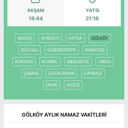
AKŞAM
YATSI
19:44
21:16
AKKUŞ
AYBASTI
FATSA
GÖLKÖY
GÜLYALI
GÜRGENTEPE
KABATAŞ
KORGAN
KUMRU
MESUDİYE
ORDU
ÇAMAŞ
ÇATALPINAR
ÇAYBAŞI
ÜNYE
İKİZCE
GÖLKÖY AYLIK NAMAZ VAKITLERI