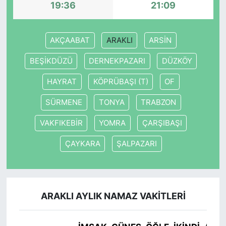
19:36
21:09
AKÇAABAT
ARAKLI
ARSİN
BEŞİKDÜZÜ
DERNEKPAZARI
DÜZKÖY
HAYRAT
KÖPRÜBAŞI (T)
OF
SÜRMENE
TONYA
TRABZON
VAKFIKEBİR
YOMRA
ÇARŞIBAŞI
ÇAYKARA
ŞALPAZARI
ARAKLI AYLIK NAMAZ VAKITLERI