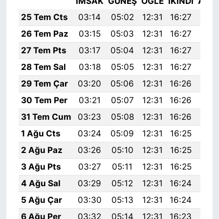
İMSAK
GÜNEŞ
ÖĞLE
İKINDI
AKŞ
25 Tem Cts
03:14
05:02
12:31
16:27
19:
26 Tem Paz
03:15
05:03
12:31
16:27
19:
27 Tem Pts
03:17
05:04
12:31
16:27
19:
28 Tem Sal
03:18
05:05
12:31
16:27
19:
29 Tem Çar
03:20
05:06
12:31
16:26
19:
30 Tem Per
03:21
05:07
12:31
16:26
19:
31 Tem Cum
03:23
05:08
12:31
16:26
19:
1 Ağu Cts
03:24
05:09
12:31
16:25
19:
2 Ağu Paz
03:26
05:10
12:31
16:25
19:
3 Ağu Pts
03:27
05:11
12:31
16:25
19:
4 Ağu Sal
03:29
05:12
12:31
16:24
19:
5 Ağu Çar
03:30
05:13
12:31
16:24
19:
6 Ağu Per
03:32
05:14
12:31
16:23
19: