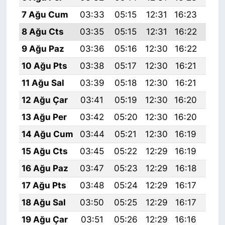
7 Ağu Cum
03:33
05:15
12:31
16:23
19:
8 Ağu Cts
03:35
05:15
12:31
16:22
19:
9 Ağu Paz
03:36
05:16
12:30
16:22
19:
10 Ağu Pts
03:38
05:17
12:30
16:21
19:
11 Ağu Sal
03:39
05:18
12:30
16:21
19:
12 Ağu Çar
03:41
05:19
12:30
16:20
19:
13 Ağu Per
03:42
05:20
12:30
16:20
19:
14 Ağu Cum
03:44
05:21
12:30
16:19
19:
15 Ağu Cts
03:45
05:22
12:29
16:19
19:
16 Ağu Paz
03:47
05:23
12:29
16:18
19:
17 Ağu Pts
03:48
05:24
12:29
16:17
19:
18 Ağu Sal
03:50
05:25
12:29
16:17
19:
19 Ağu Çar
03:51
05:26
12:29
16:16
19: