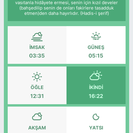
vasıtanla hidâyete ermesi, senin için kızıl develer
(bahşedilip senin de onları fakirlere tasadduk
Siyaset
etmen)den daha hayırlıdır. (Hadis-i şerif)
YEREL HABER
Haberde insan
İMSAK
GÜNEŞ
03:35
05:15
Tanıtım
ÖĞLE
İKINDI
12:31
16:22
AKŞAM
YATSI