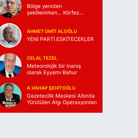
Bölge yeniden
şekillenirken… Körfez
Petrolünün yeni rota
arayışları…
AHMET ÜMIT ALOĞLU
YENİ PARTİ ESKİTECEKLER
CELAL TEZEL
Meteorolojik bir inanış
olarak Eyyamı Bahur
A.VAHAP ŞEHITOĞLU
Gazetecilik Maskesi Altında
Yürütülen Algı Operasyonları