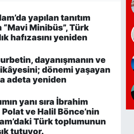
m’da yapılan tanıtım
n “Mavi Minibüs”, Türk
ık hafızasını yeniden
gurbetin, dayanışmanın ve
hikâyesini; dönemi yaşayan
yla adeta yeniden
ımın yanı sıra İbrahim
 Polat ve Halil Bönce’nin
dam’daki Türk toplumunun
ık tutuyor.