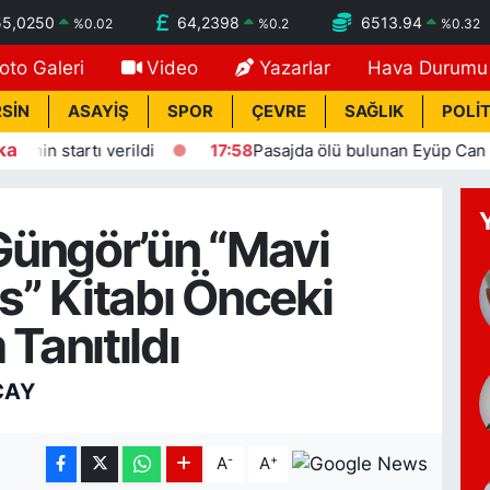
55,0250
64,2398
6513.94
%
0.02
%
0.2
%
0.32
oto Galeri
Video
Yazarlar
Hava Durumu
SİN
ASAYİŞ
SPOR
ÇEVRE
SAĞLIK
POLİT
ka
erildi
17:58
Pasajda ölü bulunan Eyüp Can davası sürüyor
Güngör’ün “Mavi
s” Kitabı Önceki
Tanıtıldı
ÇAY
-
+
A
A