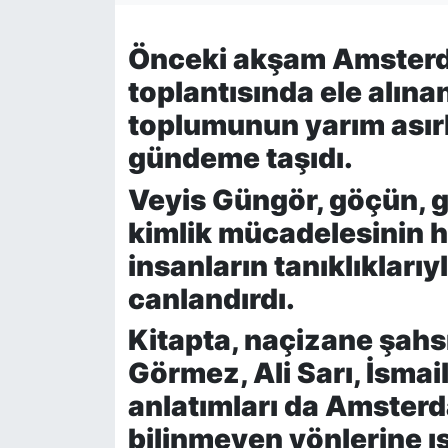
Siyaset
Önceki akşam Amsterda
toplantısında ele alına
YEREL HABER
toplumunun yarım asırl
Haberde insan
gündeme taşıdı.
Tanıtım
Veyis Güngör, göçün, 
kimlik mücadelesinin 
insanların tanıklıkları
canlandırdı.
Kitapta, naçizane şahs
Görmez, Ali Sarı, İsmail
anlatımları da Amster
bilinmeyen yönlerine ış