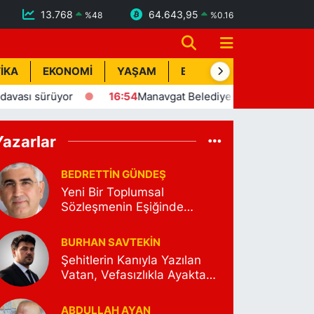
13.768
64.643,95
%
48
%
0.16
İKA
EKONOMİ
YAŞAM
BİK İLAN
TEKNOLOJİ
16:54
Manavgat Belediyesi'nden yaylalara kütüphane des
Yazarlar
BEDRETTIN GÜNDEŞ
Yeni Bir Toplumsal
Sözleşmenin Eşiğinde…
BURHAN SAVTEKİN
Şehitlerin Kanıyla Yazılan
Vatan, Vefasızlıkla Ayakta
Kalamaz
ABDULLAH AYAN