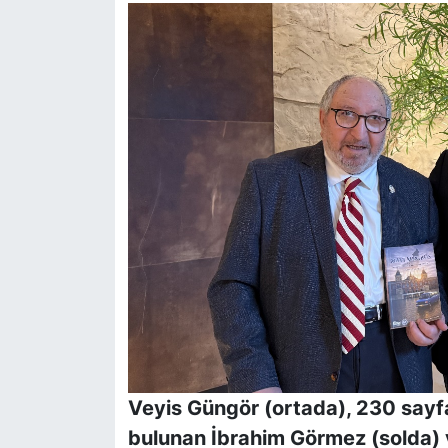
Veyis Güngör (ortada), 230 sayfal
bulunan İbrahim Görmez (solda) v