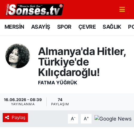
MERSİN
Mersin Nöbetçi Eczaneler
MERSİN
ASAYİŞ
SPOR
ÇEVRE
SAĞLIK
PO
ASAYİŞ
Mersin Hava Durumu
Almanya'da Hitler,
SPOR
Mersin Namaz Vakitleri
Türkiye'de
GÜNÜN MANŞETİ
Mersin Trafik Yoğunluk Haritası
Kılıçdaroğlu!
FATMA YÜĞRÜK
DÜNYA
Süper Lig Puan Durumu ve Fikstür
KÜLTÜR - SANAT
Tüm Manşetler
16.06.2026 - 08:39
74
YAYINLANMA
PAYLAŞIM
MAGAZİN
Son Dakika Haberleri
Paylaş
-
+
A
A
SAĞLIK
Haber Arşivi