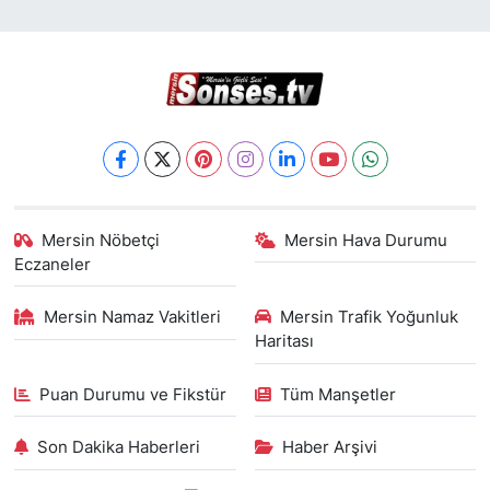
vizyonuna katkı sunan Yüğrük, bilginin
toplumsal dönüşümdeki gücüne olan
inancını bu kurumsal temsillerle
somutlaştırdı. Mirastaki Derinlik: Kitaplar
ve Yollar Onun dünyasında kütüphanesi,
bugün ODTÜ’de eğitim gören kızına
bırakacağı en kutsal mirastır. Dünya
klasiklerinden felsefeye, tarihten
psikolojiye uzanan ve her satırı "altı
çizilerek" sindirilmiş yüzlerce kitap, onun
Mersin Nöbetçi
Mersin Hava Durumu
entelektüel omurgasını oluşturuyor. Bu
Eczaneler
derinliği, Türkiye’nin ve dünyanın dört bir
yanına yaptığı keşif gezileriyle birleştiren
Yüğrük, hayatı bir öğrenme alanı olarak
Mersin Namaz Vakitleri
Mersin Trafik Yoğunluk
görmekten hiç vazgeçmedi. Rölyefte
Haritası
Bulunan Mutlak Özgürlük Hayatın her
alanındaki o ödün vermez
Puan Durumu ve Fikstür
Tüm Manşetler
mükemmeliyetçiliğinin panzehiri ise
seramik sanatıdır. Antik Mısır mitolojisinin
Son Dakika Haberleri
Haber Arşivi
gizemini rölyef tablolarına işlerken, Fatma
Yüğrük tam anlamıyla özgürleşir. Çamurla