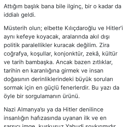
​Attığım başlık bana bile ilginç, bir o kadar da
Siyaset
iddialı geldi.
YEREL HABER
Müsterih olun; elbette Kılıçdaroğlu ve Hitler’i
aynı kefeye koyacak, aralarında akıl dışı
Haberde insan
politik paralellikler kuracak değilim. Zira
coğrafya, koşullar, konjonktür, zekâ, kültür
Tanıtım
ve tarih bambaşka. Ancak bazen zıtlıklar,
tarihin en karanlığına girmek ve insan
doğasının derinliklerindeki büyük soruları
sormak için en güçlü fenerlerdir. Bu yazı da
öyle bir sorgulamanın ürünü.
​Nazi Almanya’sı ya da Hitler denilince
insanlığın hafızasında uyanan ilk ve en
sarsıcı imge, kuşkusuz Yahudi soykırımıdır