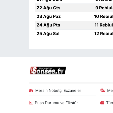
22 Ağu Cts
9 Rebiu
23 Ağu Paz
10 Rebiu
24 Ağu Pts
11 Rebiu
25 Ağu Sal
12 Rebiu
Mersin Nöbetçi Eczaneler
Me
Puan Durumu ve Fikstür
Tüm