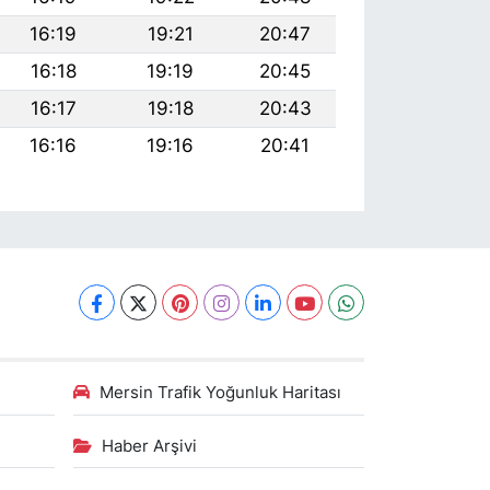
16:19
19:21
20:47
16:18
19:19
20:45
16:17
19:18
20:43
16:16
19:16
20:41
Mersin Trafik Yoğunluk Haritası
Haber Arşivi