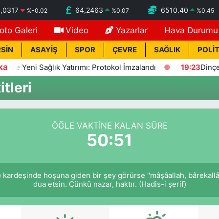
,0317
64,2463
6510.40
%
-0.02
%
0.07
%
0.45
oto Galeri
Video
Yazarlar
Hava Durumu
SİN
ASAYİŞ
SPOR
ÇEVRE
SAĞLIK
POLİT
ka
 Yeni Sağlık Yatırımı: Protokol İmzalandı
19:23
Dinçer: Fe
tleri
ÖĞLE VAKTINE KALAN SÜRE
50:51
) kardeşinde hoşuna giden bir şey görürse "mâşâallah, bârekall
dua etsin. Çünkü nazar, haktır. (Hadis-i şerif)