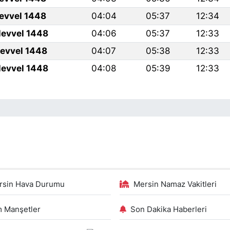
levvel 1448
04:04
05:37
12:34
levvel 1448
04:06
05:37
12:33
levvel 1448
04:07
05:38
12:33
levvel 1448
04:08
05:39
12:33
rsin Hava Durumu
Mersin Namaz Vakitleri
 Manşetler
Son Dakika Haberleri