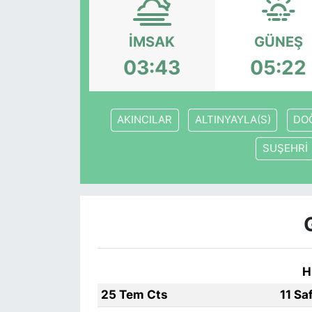
Siyaset
İMSAK
GÜNEŞ
YEREL HABER
03:43
05:22
Haberde insan
AKINCILAR
ALTINYAYLA(S)
DO
Tanıtım
SUŞEHRİ
H
25 Tem Cts
11 Sa