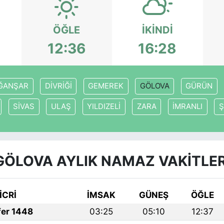
ÖĞLE
İKINDI
12:36
16:28
ĞANŞAR
DİVRİĞİ
GEMEREK
GÖLOVA
GÜRÜN
SİVAS
ULAŞ
YILDIZELİ
ZARA
İMRANLI
Ş
GÖLOVA AYLIK NAMAZ VAKITLER
İCRİ
İMSAK
GÜNEŞ
ÖĞLE
fer 1448
03:25
05:10
12:37