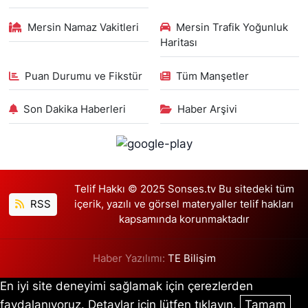
Mersin Namaz Vakitleri
Mersin Trafik Yoğunluk
Haritası
Puan Durumu ve Fikstür
Tüm Manşetler
Son Dakika Haberleri
Haber Arşivi
Telif Hakkı © 2025 Sonses.tv Bu sitedeki tüm
RSS
içerik, yazılı ve görsel materyaller telif hakları
kapsamında korunmaktadır
Haber Yazılımı:
TE Bilişim
En iyi site deneyimi sağlamak için çerezlerden
faydalanıyoruz. Detaylar için lütfen tıklayın.
Tamam