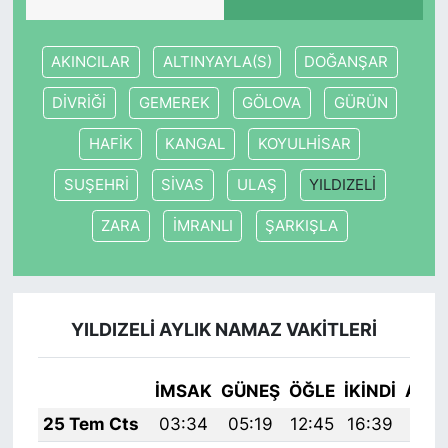
AKINCILAR
ALTINYAYLA(S)
DOĞANŞAR
DİVRİĞİ
GEMEREK
GÖLOVA
GÜRÜN
HAFİK
KANGAL
KOYULHİSAR
SUŞEHRİ
SİVAS
ULAŞ
YILDIZELİ
ZARA
İMRANLI
ŞARKIŞLA
YILDIZELİ AYLIK NAMAZ VAKITLERI
İMSAK
GÜNEŞ
ÖĞLE
İKINDI
AKŞ
25 Tem Cts
03:34
05:19
12:45
16:39
20: