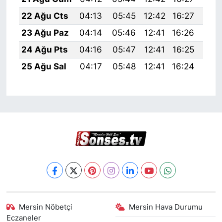
22 Ağu Cts
04:13
05:45
12:42
16:27
19:
23 Ağu Paz
04:14
05:46
12:41
16:26
19:
24 Ağu Pts
04:16
05:47
12:41
16:25
19:
25 Ağu Sal
04:17
05:48
12:41
16:24
19:
Mersin Nöbetçi
Mersin Hava Durumu
Eczaneler