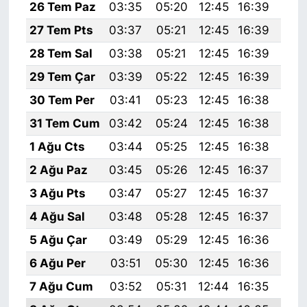
26 Tem Paz
03:35
05:20
12:45
16:39
20:
27 Tem Pts
03:37
05:21
12:45
16:39
20:
28 Tem Sal
03:38
05:21
12:45
16:39
19:
29 Tem Çar
03:39
05:22
12:45
16:39
19:
30 Tem Per
03:41
05:23
12:45
16:38
19:
31 Tem Cum
03:42
05:24
12:45
16:38
19:
1 Ağu Cts
03:44
05:25
12:45
16:38
19:
2 Ağu Paz
03:45
05:26
12:45
16:37
19:
3 Ağu Pts
03:47
05:27
12:45
16:37
19:
4 Ağu Sal
03:48
05:28
12:45
16:37
19:
5 Ağu Çar
03:49
05:29
12:45
16:36
19:
6 Ağu Per
03:51
05:30
12:45
16:36
19:
7 Ağu Cum
03:52
05:31
12:44
16:35
19: