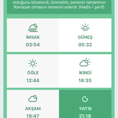
olduğunu bilselerdi, ümmetim, senenin tamamının
Ramazan olmasını temenni ederdi. (Hadis-i şerif)
Siyaset
YEREL HABER
Haberde insan
İMSAK
GÜNEŞ
03:54
05:32
Tanıtım
ÖĞLE
İKINDI
12:44
16:35
AKŞAM
YATSI
19:47
21:18